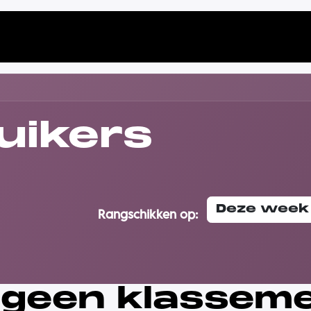
amma
Partners
Nieuws
Registratie
uikers
Deze week
Rangschikken op:
geen klasseme